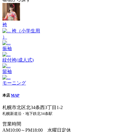
袴
袴（小学生用
）
振袖
紋付袴(成人式)
留袖
モーニング
本店
MAP
札幌市北区北34条西3丁目1-2
札幌新道沿・地下鉄北34条駅
営業時間
AM10:00～PM18:00 水曜日定休