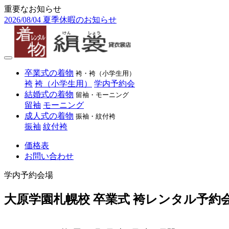
重要なお知らせ
2026/08/04
夏季休暇のお知らせ
卒業式の着物
袴・袴（小学生用）
袴
袴（小学生用）
学内予約会
結婚式の着物
留袖・モーニング
留袖
モーニング
成人式の着物
振袖・紋付袴
振袖
紋付袴
価格表
お問い合わせ
学内予約会場
大原学園札幌校 卒業式 袴レンタル予約